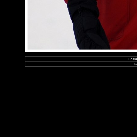
Laski
To