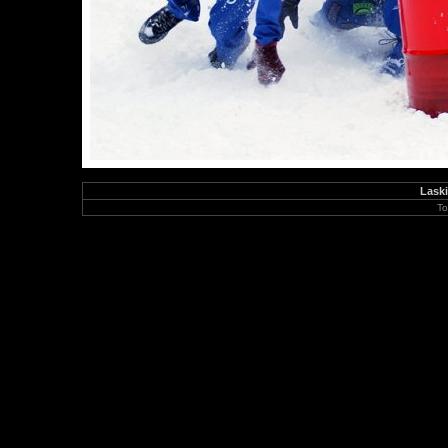
Laski
To