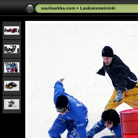
saulisarkka.com
»
Laskiaismeininki